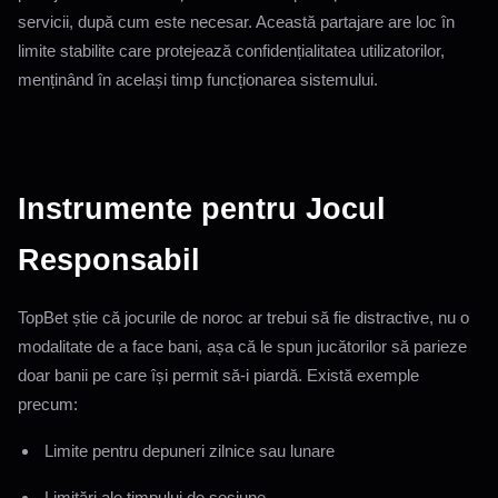
servicii, după cum este necesar. Această partajare are loc în
limite stabilite care protejează confidențialitatea utilizatorilor,
menținând în același timp funcționarea sistemului.
Instrumente pentru Jocul
Responsabil
TopBet știe că jocurile de noroc ar trebui să fie distractive, nu o
modalitate de a face bani, așa că le spun jucătorilor să parieze
doar banii pe care își permit să-i piardă. Există exemple
precum:
Limite pentru depuneri zilnice sau lunare
Limitări ale timpului de sesiune