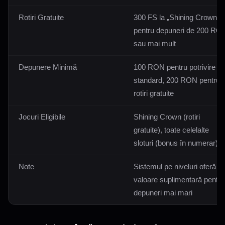
Rotiri Gratuite
300 FS la „Shining Crown"
pentru depuneri de 200 RO
sau mai mult
Depunere Minimă
100 RON pentru potrivire
standard, 200 RON pentru
rotiri gratuite
Jocuri Eligibile
Shining Crown (rotiri
gratuite), toate celelalte
sloturi (bonus în numerar)
Note
Sistemul pe niveluri oferă
valoare suplimentară pentru
depuneri mai mari