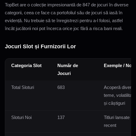
TopBet are o colecție impresionantă de 847 de jocuri în diverse
categorii, ceea ce face ca portofoliul său de jocuri să iasă în
evidență. Nu trebuie să te înregistrezi pentru a-l folosi, astfel
încât jucătorii noi pot încerca orice joc fără a risca bani reali.
Jocuri Slot și Furnizorii Lor
Categoria Slot
Număr de
Exemple / Note
Jocuri
Total Sloturi
683
Acoperă divers
teme, volatilitate
și câștiguri
Sloturi Noi
137
Titluri lansate
recent