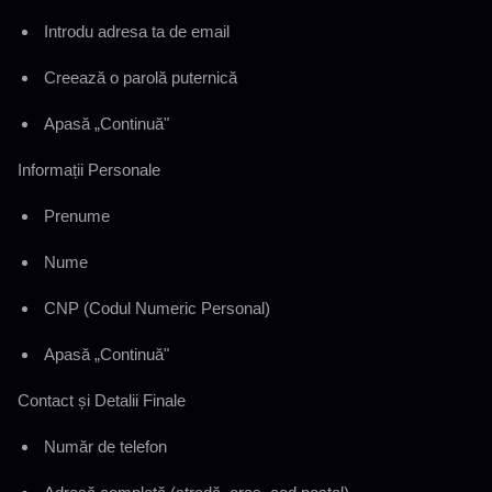
Introdu adresa ta de email
Creează o parolă puternică
Apasă „Continuă"
Informații Personale
Prenume
Nume
CNP (Codul Numeric Personal)
Apasă „Continuă"
Contact și Detalii Finale
Număr de telefon