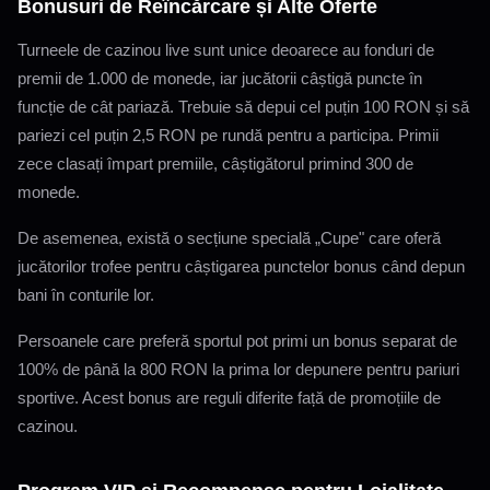
Bonusuri de Reîncărcare și Alte Oferte
Turneele de cazinou live sunt unice deoarece au fonduri de
premii de 1.000 de monede, iar jucătorii câștigă puncte în
funcție de cât pariază. Trebuie să depui cel puțin 100 RON și să
pariezi cel puțin 2,5 RON pe rundă pentru a participa. Primii
zece clasați împart premiile, câștigătorul primind 300 de
monede.
De asemenea, există o secțiune specială „Cupe" care oferă
jucătorilor trofee pentru câștigarea punctelor bonus când depun
bani în conturile lor.
Persoanele care preferă sportul pot primi un bonus separat de
100% de până la 800 RON la prima lor depunere pentru pariuri
sportive. Acest bonus are reguli diferite față de promoțiile de
cazinou.