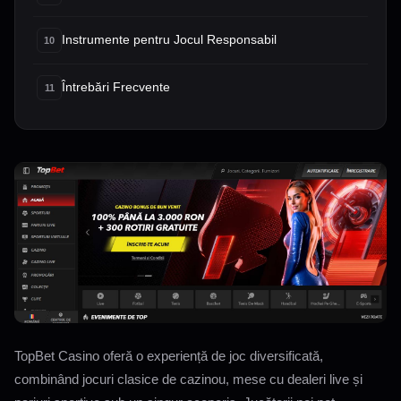
Instrumente pentru Jocul Responsabil
10
Întrebări Frecvente
11
TopBet Casino oferă o experiență de joc diversificată,
combinând jocuri clasice de cazinou, mese cu dealeri live și