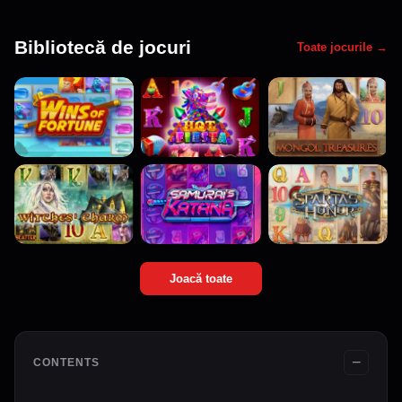
Bibliotecă de jocuri
Toate jocurile →
Joacă toate
−
CONTENTS