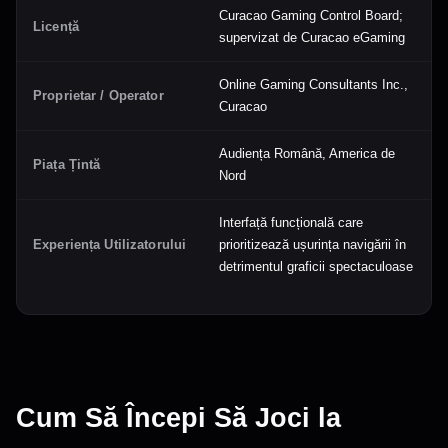
Curacao Gaming Control Board;
Licență
supervizat de Curacao eGaming
Online Gaming Consultants Inc.,
Proprietar / Operator
Curacao
Audiența Română, America de
Piața Țintă
Nord
Interfață funcțională care
Experiența Utilizatorului
prioritizează ușurința navigării în
detrimentul graficii spectaculoase
Cum Să Începi Să Joci la