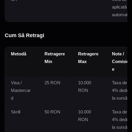
aplicată
automat
Cum Să Retragi
Metodă
Retragere
Retragere
Note /
Min
Max
Comisioa
e
Visa /
25 RON
10.000
Taxa de
Mastercar
RON
4% dedus
d
la sursă
Skrill
50 RON
10.000
Taxa de
RON
4% dedus
la sursă