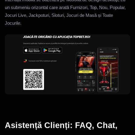
un submeniu orizontal care arată Furnizori, Top, Nou, Popular,
Jocuri Live, Jackpoturi, Sloturi, Jocuri de Masă și Toate
Jocurile.
Asistență Clienți: FAQ, Chat,