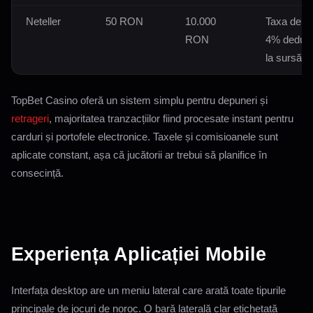
Neteller
50 RON
10.000
Taxa de
RON
4% dedus
la sursă
TopBet Casino oferă un sistem simplu pentru depuneri și
retrageri
, majoritatea tranzacțiilor fiind procesate instant pentru
carduri și portofele electronice. Taxele și comisioanele sunt
aplicate constant, așa că jucătorii ar trebui să planifice în
consecință.
Experiența Aplicației Mobile
Interfața desktop are un meniu lateral care arată toate tipurile
principale de jocuri de noroc. O bară laterală clar etichetată