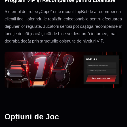
Program VIP și Recompense pentru Loialitate
Sistemul de trofee „Cupe" este modul TopBet de a recompensa
clienții fideli, oferindu-le realizări colecționabile pentru efectuarea
depunerilor regulate. Jucătorii serioși pot câștiga recompense în
funcție de cât joacă și cât de bine se descurcă în turnee, mai
degrabă decât prin structurile obișnuite de niveluri VIP.
Opțiuni de Joc